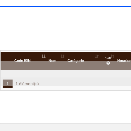
SRI
Code ISIN
Nom
Catégorie
Notatio
1
1 élément(s)